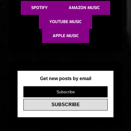
E
SPOTIFY
AMAZON MUSIC
R
N
YOUTUBE MUSIC
A
APPLE MUSIC
T
I
V
E
:
Get new posts by email