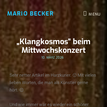
MARIO BECKER
MENU
„Klangkosmos“ beim
Mittwochskonzert
10. MÄRZ 2026
Sehr netter Artikel im Harzkurier. 🙂 Mit vielen
lieben Worten, die man als Künstler gerne
hört. 😉
Und wie immer war es wieder ein schöner