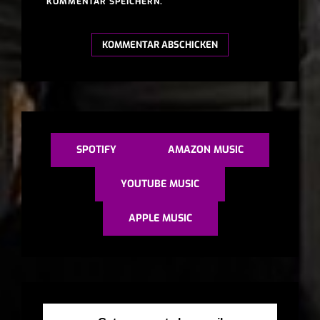
KOMMENTAR SPEICHERN.
A
L
T
E
SPOTIFY
AMAZON MUSIC
R
N
YOUTUBE MUSIC
A
APPLE MUSIC
T
I
V
E
: