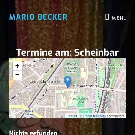
MARIO BECKER
MENU
Termine am:
Scheinbar
+
−
Leaflet
| ©
OpenStreetMap
contributors
Nichts gefunden