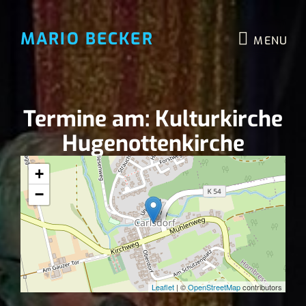
MARIO BECKER
MENU
Termine am:
Kulturkirche
Hugenottenkirche
+
−
Leaflet
| ©
OpenStreetMap
contributors