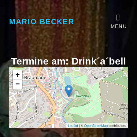
MARIO BECKER
MENU
Termine am:
Drink´a´bell
+
−
Leaflet
| ©
OpenStreetMap
contributors